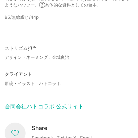
ようなハウツー、③具体的な資料としての台本。
B5/無線綴じ/44p
ストリズム担当
デザイン・ネーミング：金城良治
クライアント
原稿・イラスト：ハトコラボ
合同会社ハトコラボ 公式サイト
Share
Facebook
Twitter X
Email