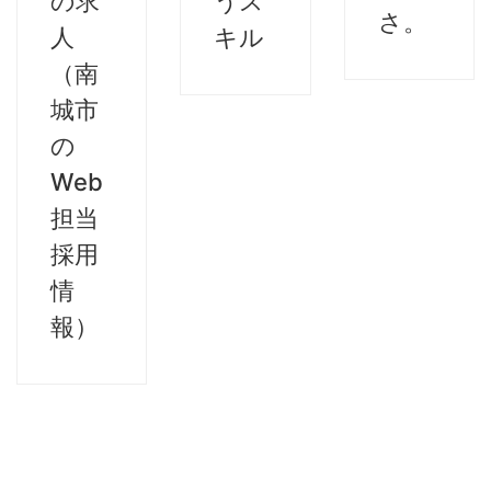
の求
うス
さ。
人
キル
（南
城市
の
Web
担当
採用
情
報）